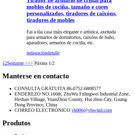
Tirador de armario de cristal para
mobles de cociña, tamaño e cores
personalizados, tiradores de caixóns,
tiradores de mobles
Fai a túa casa máis elegante e artística, axeitada
para armarios de dormitorios, caixóns de baño,
aparadores, armarios de cociña, etc.
indagación
detalle
1
2
Seguinte >
>>
Páxina 1/2
Manterse en contacto
CONSULTA GRATUITA
86-0752-6808577
ENDEREZO
NO.166th, ZhuWu Fulingwei Industrial Zone,
Heshan Villiage, YuanZhou County, Hui zhou City, Guang
Dong Province, China
CORREO ELECTRÓNICO
yh006@yhwjgd.com
Produtos