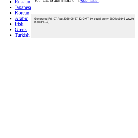
Russian
Japanese
Korean
Arabic
Irish
Greek
Turkish
Italian
Danish
Romanian
Indonesian
Czech
Afrikaans
Swedish
Polish
Basque
Catalan
Esperanto
Hindi
Lao
Albanian
Amharic
Armenian
Azerbaijani
Belarusian