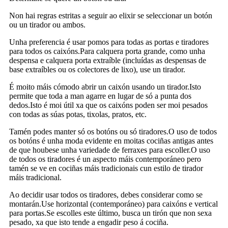
Non hai regras estritas a seguir ao elixir se seleccionar un botón
ou un tirador ou ambos.
Unha preferencia é usar pomos para todas as portas e tiradores
para todos os caixóns.Para calquera porta grande, como unha
despensa e calquera porta extraíble (incluídas as despensas de
base extraíbles ou os colectores de lixo), use un tirador.
É moito máis cómodo abrir un caixón usando un tirador.Isto
permite que toda a man agarre en lugar de só a punta dos
dedos.Isto é moi útil xa que os caixóns poden ser moi pesados ​​
con todas as súas potas, tixolas, pratos, etc.
Tamén podes manter só os botóns ou só tiradores.O uso de todos
os botóns é unha moda evidente en moitas cociñas antigas antes
de que houbese unha variedade de ferraxes para escoller.O uso
de todos os tiradores é un aspecto máis contemporáneo pero
tamén se ve en cociñas máis tradicionais cun estilo de tirador
máis tradicional.
Ao decidir usar todos os tiradores, debes considerar como se
montarán.Use horizontal (contemporáneo) para caixóns e vertical
para portas.Se escolles este último, busca un tirón que non sexa
pesado, xa que isto tende a engadir peso á cociña.