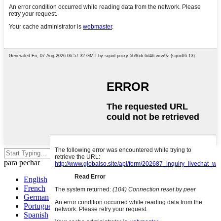
Preme Intro para buscar ou ESC
para pechar
English
French
German
Portuguese
Spanish