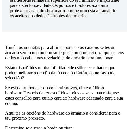
esa desorde remate na superficie do teu armario é importante
para a súa lonxevidade.Os pomos e tiradores axudan a
protexer o acabado do armario porque non está a transferir
os aceites dos dedos ás frontes do armario.
Tamén os necesitas para abrir as portas e os caixóns se tes un
armario sen marco ou con superposición completa, xa que os teus
dedos non caben nas revelacións do armario para funcionar.
Están dispoñibles nunha infinidade de estilos e acabados que
poden mellorar o deseño da túa cociña.Entón, como fas a túa
selección?
Se estás a remodelar ou construír novos, elixe o último
hardware.Despois de ter escollidos todos os seus materiais, use
estes consellos para guialo cara ao hardware adecuado para a súa
cociña.
Aquí tes as opcións de hardware do armario a considerar para o
teu próximo proxecto.
Determine se quere un botón ou tirar